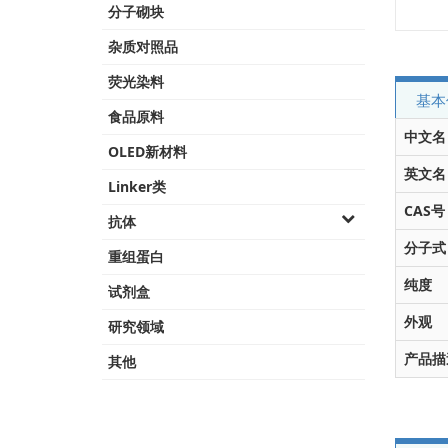
分子砌块
杂质对照品
荧光染料
基本
食品原料
中文名
OLED新材料
英文名
Linker类
CAS号
抗体
分子式
重组蛋白
纯度
试剂盒
外观
研究领域
产品描
其他